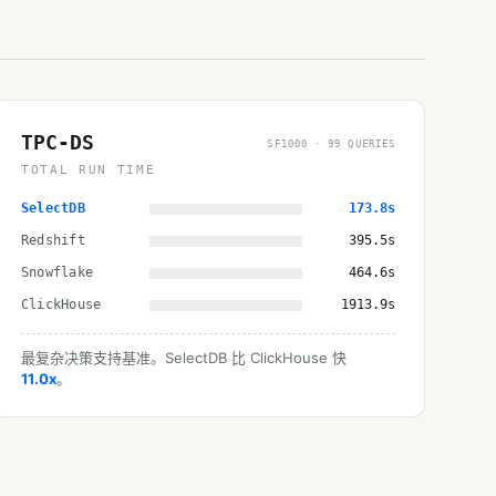
TPC-DS
SF1000 · 99 QUERIES
TOTAL RUN TIME
SelectDB
173.8s
Redshift
395.5s
Snowflake
464.6s
ClickHouse
1913.9s
最复杂决策支持基准。SelectDB 比 ClickHouse 快
11.0x
。