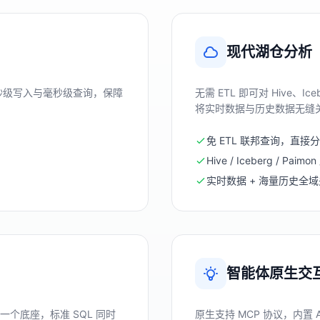
现代湖仓分析
高并发秒级写入与毫秒级查询，保障
无需 ETL 即可对 Hive、
。
将实时数据与历史数据无缝关
免 ETL 联邦查询，直接
Hive / Iceberg / Pai
实时数据 + 海量历史全
智能体原生交
个底座，标准 SQL 同时
原生支持 MCP 协议，内置 A