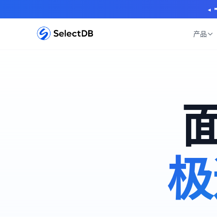
📢 最新活动:
◂
产品
面
极