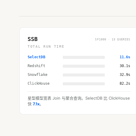
SSB
SF1000 · 13 QUERIES
TOTAL RUN TIME
SelectDB
11.6s
Redshift
30.1s
Snowflake
32.9s
ClickHouse
82.2s
星型模型宽表 Join 与聚合查询。SelectDB 比 ClickHouse
快
7.1x
。