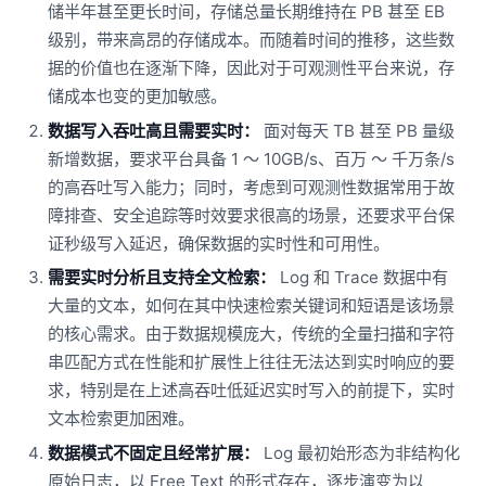
储半年甚至更长时间，存储总量长期维持在 PB 甚至 EB
级别，带来高昂的存储成本。而随着时间的推移，这些数
据的价值也在逐渐下降，因此对于可观测性平台来说，存
储成本也变的更加敏感。
数据写入吞吐高且需要实时：
面对每天 TB 甚至 PB 量级
新增数据，要求平台具备 1 ～ 10GB/s、百万 ～ 千万条/s
的高吞吐写入能力；同时，考虑到可观测性数据常用于故
障排查、安全追踪等时效要求很高的场景，还要求平台保
证秒级写入延迟，确保数据的实时性和可用性。
需要实时分析且支持全文检索：
Log 和 Trace 数据中有
大量的文本，如何在其中快速检索关键词和短语是该场景
的核心需求。由于数据规模庞大，传统的全量扫描和字符
串匹配方式在性能和扩展性上往往无法达到实时响应的要
求，特别是在上述高吞吐低延迟实时写入的前提下，实时
文本检索更加困难。
数据模式不固定且经常扩展：
Log 最初始形态为非结构化
原始日志，以 Free Text 的形式存在，逐步演变为以