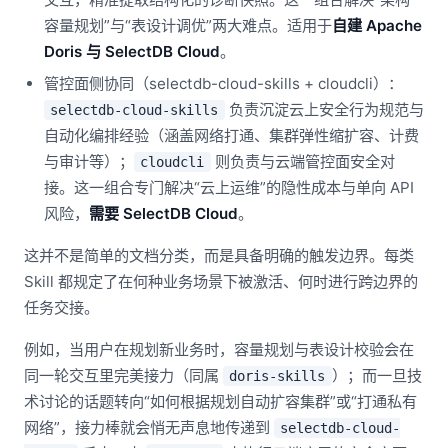
容量规划”与“表设计调优”两大难点。适用于
自建 Apache
Doris 与 SelectDB Cloud
。
管控面侧协同（selectdb-cloud-skills + cloudcli）：
负责沉淀云上安全行为规范与
selectdb-cloud-skills
自动化编排经验（涵盖网络打通、集群弹性缩扩容、计费
与审计等）；
则负责与云端管控面安全对
cloudcli
接。这一组合专门解决“云上运维”的隐性成本与单向 API
风险，
需要 SelectDB Cloud
。
这并不是简单的文档分类，而是具备明确的触发边界。每类
Skill 都规定了在何种业务场景下被激活、何时进行跨边界的
任务交接。
例如，当用户在规划新业务时，容量规划与表设计校验会在
同一轮交互里完美接力（同属
）；而一旦技
doris-skills
术讨论的话题转向“如何根据规划自动扩容集群”或“打通私有
网络”，接力棒就会悄无声息地传递到
selectdb-cloud-