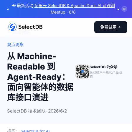
📢 最新活动:
阿里云 SelectDB & Apache Doris AI 可观测
◂
▸
✕
Meetup
· 8/8
免费试用
← 返回博客
观点洞察
从 Machine-
Readable 到
SelectDB 公众号
获取技术干货和产品动
Agent-Ready：
态
面向智能体的数据
库接口演进
SelectDB 技术团队
· 2026/6/2
标签：
SelectDB for AI