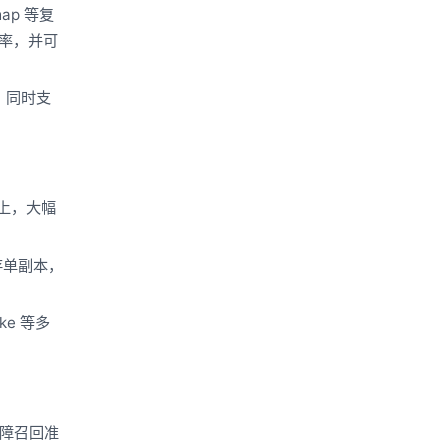
ap 等复
缩率，并可
据；同时支
以上，大幅
存单副本，
ke 等多
障召回准