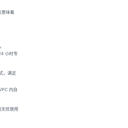
。这意味着
合。
4 小时专
模式，满足
PC 内自
境无忧使用