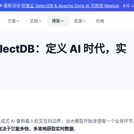
📢 最新活动:
阿里云 SelectDB & Apache Doris AI 可观测 Meetup
· 8/8
▸
方案
文档
博客
资源
价格
 SelectDB：定义 AI 时代，实
成式 AI 重构着人机交互的边界，当大模型开始渗透每一个业务环节
这取决于它能多快、多准地获取实时数据
。