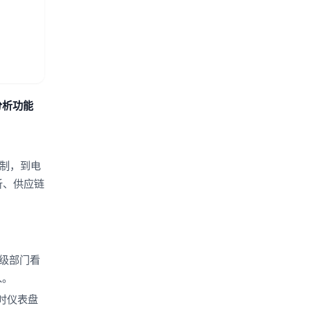
分析功能
控制，到电
析、供应链
各级部门看
入。
时仪表盘