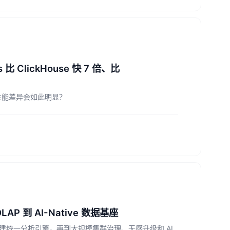
 比 ClickHouse 快 7 倍、比
的性能差异会如此明显？
LAP 到 AI-Native 数据基座
is 构建统一分析引擎，再到大规模集群治理、无感升级和 AI