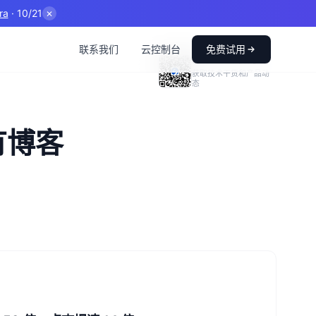
ra
· 10/21
✕
联系我们
云控制台
免费试用
SelectDB 公众号
获取技术干货和产品动
态
有博客