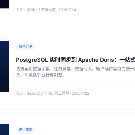
尹炬，哥瑞利大数据总监 · 2026/7/24
技术分享
PostgreSQL 实时同步到 Apache Doris：一
该方案将数据采集、任务调度、数据写入、断点续传等能力统一集成到 
具、消息队列或计算引擎。
吴迪，SelectDB 内核研发工程师 · 2026/7/22
用户案例