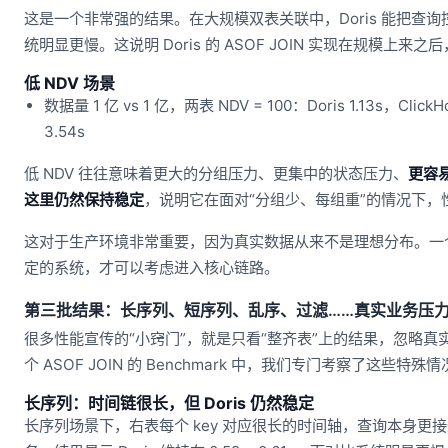
这是一个非常强的结果。在大规模双表关联中，Doris 能把查询
统明显更慢。这说明 Doris 的 ASOF JOIN 实现在规模上
低 NDV 场景
数据量 1 亿 vs 1 亿，两表 NDV = 100：Doris 1.13s，ClickH
3.54s
低 NDV 往往意味着更大的分组压力、更集中的状态压力、
更容易
这里仍然保持稳定
，说明它在面对“分组少、每组重”的情况下，
这对于生产环境非常重要，因为真实数据从来不是理想分布。一个
定的系统，才可以考虑进入核心链路。
第三批结果：长序列、短序列、乱序、过滤……真实业务压
很多性能宣传的“小窍门”，就是只看“整齐表”上的结果，忽略
个 ASOF JOIN 的 Benchmark 中，我们专门考察了这些特
长序列：时间链很长，但 Doris 仍然稳定
长序列场景下，右表每个 key 对应很长的时间轴，查询本身更