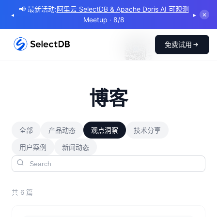
📢 最新活动:
阿里云 SelectDB & Apache Doris AI 可观测
◂
▸
✕
Meetup
· 8/8
SelectDB 公众号
免费试用
获取技术干货和产品动
态
博客
全部
产品动态
观点洞察
技术分享
用户案例
新闻动态
共 6 篇