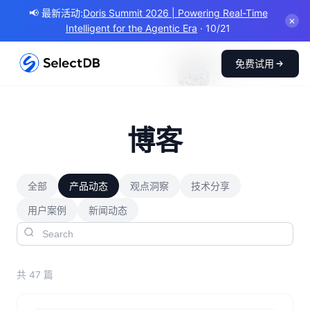
📢 最新活动:
Doris Summit 2026 | Powering Real-Time
✕
Intelligent for the Agentic Era
· 10/21
SelectDB 公众号
免费试用
获取技术干货和产品动
态
博客
全部
产品动态
观点洞察
技术分享
用户案例
新闻动态
共 47 篇