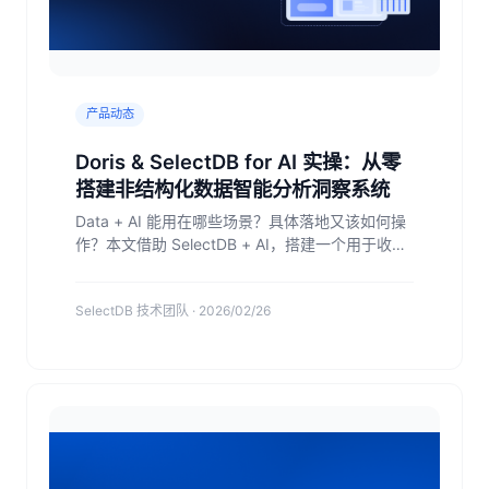
产品动态
Doris & SelectDB for AI 实操：从零
搭建非结构化数据智能分析洞察系统
Data + AI 能用在哪些场景？具体落地又该如何操
作？本文借助 SelectDB + AI，搭建一个用于收
集、整合与分析全域用户反馈的智能洞察系统。以
此实战，给有需求的用户提供可参考的基础方法
SelectDB 技术团队 · 2026/02/26
论。